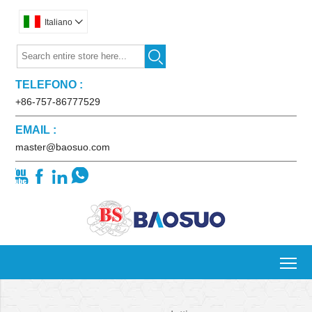
Italiano


TELEFONO :
+86-757-86777529
EMAIL :
master@baosuo.com




To