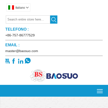
Italiano


TELEFONO :
+86-757-86777529
EMAIL :
master@baosuo.com




To