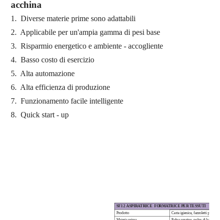
acchina
1.
Diverse materie prime sono
adattabili
2.
Applicabile per
un'ampia gamma di pesi base
3.
Risparmio energetico e ambiente
-
accogliente
4.
Basso costo di esercizio
5.
Alta automazione
6.
Alta efficienza di produzione
7.
Funzionamento facile intelligente
8.
Quick start
-
up
SF1
2
ASPIRATRICE
FORMATRICE PER TESSUTI
Prodotto
Carta igienica, fazzoletti per il v
Materia prima
Polpa vergine, polpa di bambù, p