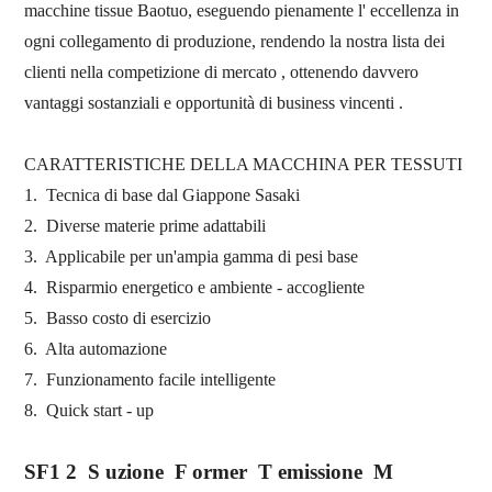
macchine tissue Baotuo,
eseguendo
pienamente l'
eccellenza in
ogni collegamento di produzione,
rendendo la nostra
lista dei
clienti
nella
competizione di
mercato
,
ottenendo davvero
vantaggi sostanziali e
opportunità di
business vincenti
.
CARATTERISTICHE DELLA
MACCHINA
PER
TESSUTI
1.
Tecnica di base dal Giappone Sasaki
2.
Diverse materie prime
adattabili
3.
Applicabile
per
un'ampia gamma di
pesi base
4.
Risparmio energetico e ambiente
-
accogliente
5.
Basso costo di esercizio
6.
Alta automazione
7.
Funzionamento facile intelligente
8.
Quick start
-
up
SF1
2
S
uzione
F
ormer
T
emissione
M