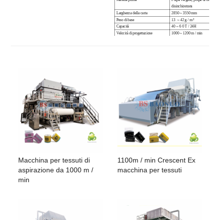
disinchiostrata
Larghezza della carta
2850 ~ 3550 mm
Peso di base
13
~
42
g / m
²
Capacità
40 ~ 6
0
T / 24H
Velocità di progettazione
1000 ~ 1200 m / min
Velocità operativa
950 ~ 1150 m / min
Crepe
10 ~ 40%
Yankee Dryer diametro
3660 mm
Diametro del cilindro di
1200 mm
aspirazione
Toccare il diametro del rotolo
820 ~ 1000 mm
Forma di pressatura
Rotolo singolo / doppio tocco
Consumo d'acqua
5 ~ 10 T
Consumo elettrico
280 ~ 350 KW / H
Consumo di vapore
1,8 ~ 2,1 T
Macchina per tessuti di
1100m / min Crescent Ex
aspirazione da 1000 m /
macchina per tessuti
min