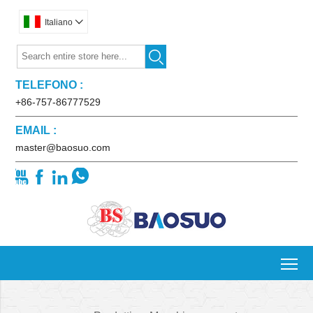
Italiano


TELEFONO :
+86-757-86777529
EMAIL :
master@baosuo.com




To