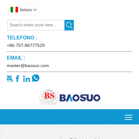
Italiano


TELEFONO :
+86-757-86777529
EMAIL :
master@baosuo.com




To