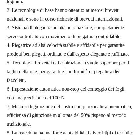
log/min.
Taglio
In
È
T
ico
A
tolleranza
Tolleranza
≤
1
mm
Taglio
tolleranza di lunghezza per due
Impostato
SU
controllare
2. Le tecnologie di base hanno ottenuto numerosi brevetti
estremità
Opzione
nazionali e sono in corso richieste di brevetti internazionali.
Unità di goffratura
acciaio su acciaio, accia
Unità di goffratura dei bordi
Acciaio su acciaio
3. Sistema di piegatura ad alta automazione, completamente
servocontrollato con movimento di piegatura controllabile.
4. Piegatrice ad alta velocità stabile e affidabile per garantire
prodotti ben piegati, ordinati e dall'aspetto elegante e raffinato.
5. Tecnologia brevettata di aspirazione a vuoto superiore per il
taglio della rete, per garantire l'uniformità di piegatura dei
fazzoletti.
6. Impostazione automatica non-stop del conteggio dei fogli,
con una precisione del 100%.
7. Metodo di giunzione del nastro con punzonatura pneumatica,
efficienza di giunzione migliorata del 50% rispetto al metodo
tradizionale.
8. La macchina ha una forte adattabilità ai diversi tipi di tessuti e