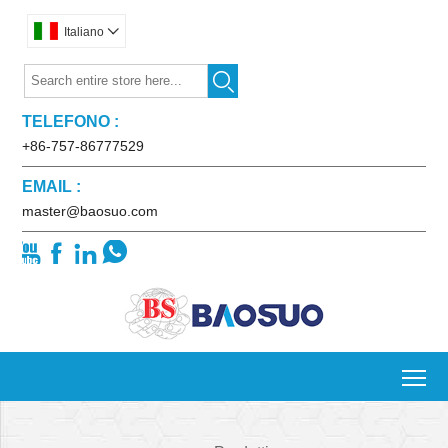
Italiano


TELEFONO :
+86-757-86777529
EMAIL :
master@baosuo.com




To