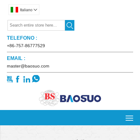
Italiano


TELEFONO :
+86-757-86777529
EMAIL :
master@baosuo.com




To