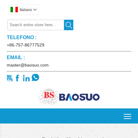
Italiano


TELEFONO :
+86-757-86777529
EMAIL :
master@baosuo.com




To