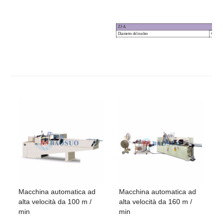
ZJ-A
Diametro del nucleo
Φ
25 ~
Strati di base
2 ~ 6 st
Velocità della macchina
0 ~ 20 
Lunghezza del nucleo
Può ess
Macchina automatica ad
Macchina automatica ad
alta velocità da 100 m /
alta velocità da 160 m /
min
min