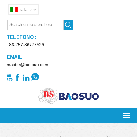
Italiano


TELEFONO :
+86-757-86777529
EMAIL :
master@baosuo.com




To