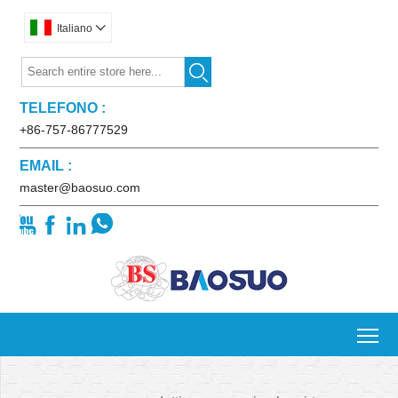
Italiano


TELEFONO :
+86-757-86777529
EMAIL :
master@baosuo.com




To