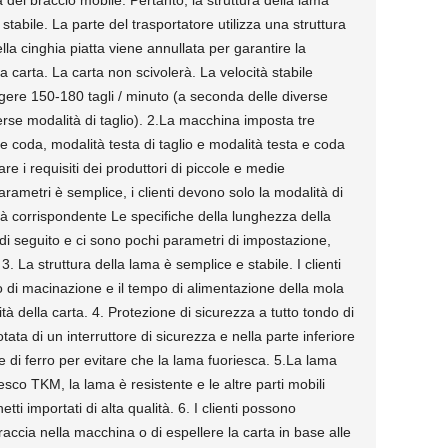
a del braccio mobile. Pertanto, la struttura della lama
tabile. La parte del trasportatore utilizza una struttura
lla cinghia piatta viene annullata per garantire la
a carta. La carta non scivolerà. La velocità stabile
gere 150-180 tagli / minuto (a seconda delle diverse
erse modalità di taglio). 2.La macchina imposta tre
 e coda, modalità testa di taglio e modalità testa e coda
are i requisiti dei produttori di piccole e medie
rametri è semplice, i clienti devono solo la modalità di
ità corrispondente Le specifiche della lunghezza della
i seguito e ci sono pochi parametri di impostazione,
. La struttura della lama è semplice e stabile. I clienti
o di macinazione e il tempo di alimentazione della mola
tà della carta. 4. Protezione di sicurezza a tutto tondo di
tata di un interruttore di sicurezza e nella parte inferiore
e di ferro per evitare che la lama fuoriesca. 5.La lama
sco TKM, la lama è resistente e le altre parti mobili
ti importati di alta qualità. 6. I clienti possono
raccia nella macchina o di espellere la carta in base alle