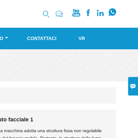






O
CONTATTACI
VR

uto facciale 1
lla macchina adotta una struttura fissa non regolabile