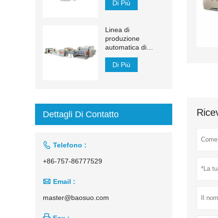
FG
Di Più
Linea di
produzione
automatica di
fazzoletti per il viso
con trasferimento
Di Più
automatico da
1500 mm a 2200
mm
Ricev
Dettagli Di Contatto

Telefono :
+86-757-86777529

Email :
master@baosuo.com

Fax :