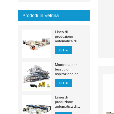
Prodotti In Vetrina
Linea di
produzione
automatica di
asciugamani di
carta transfer
Di Più
MJN-PL
Macchina per
tessuti di
aspirazione da
1200 m / min
Di Più
Linea di
produzione
automatica di
veline facciali YH-