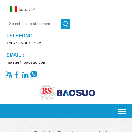
Italiano


TELEFONO :
+86-757-86777529
EMAIL :
master@baosuo.com




To