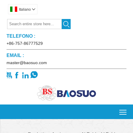
Italiano


TELEFONO :
+86-757-86777529
EMAIL :
master@baosuo.com




To