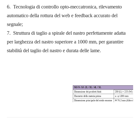
6.
Tecnologia di controllo opto-meccatronica, rilevamento
automatico della rottura del web e feedback accurato del
segnale;
7.
Struttura di taglio a spirale del nastro perfettamente adatta
per larghezza del nastro superiore a 1000 mm, per garantire
stabilità del taglio del nastro e durata delle lame.
MJ-N-
SJ-
2L / 3L / 4L / 5L
Dimensione dei prodotti finiti
230 (L) × 225 (W) ± 2 mm 
Diametro della materia prima
≤
φ 1200 mm
Dimensione principale del rotolo enorme
Φ 76.2 mm (Altre dimensio
Velocità della macchina
0 ~ 180 m / min
Controller programmabile
Controller
programmabile
Tipo pieghevole
Vuoto suctio
n
contatore
Conteggio elettronico,
i
n
Unità di goffratura
Acciaio
per
s
teel,
p
pres