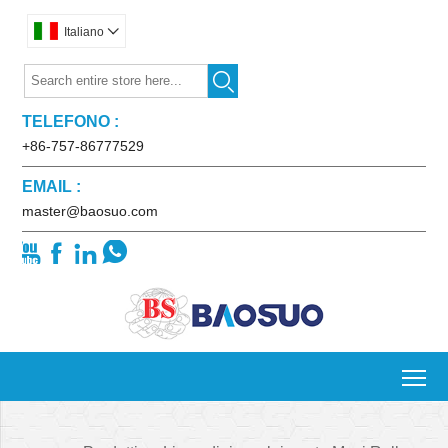
Italiano


TELEFONO :
+86-757-86777529
EMAIL :
master@baosuo.com




To