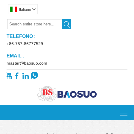
Italiano


TELEFONO :
+86-757-86777529
EMAIL :
master@baosuo.com




To