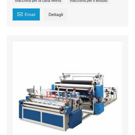
macchina per la carta velina
macchina per il tessuto

Email
Dettagli