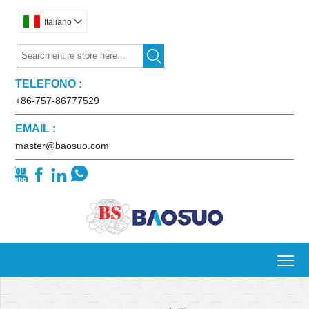
Italiano


TELEFONO :
+86-757-86777529
EMAIL :
master@baosuo.com




To