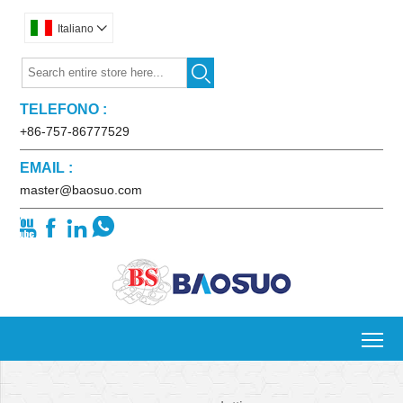
Italiano


TELEFONO :
+86-757-86777529
EMAIL :
master@baosuo.com




To