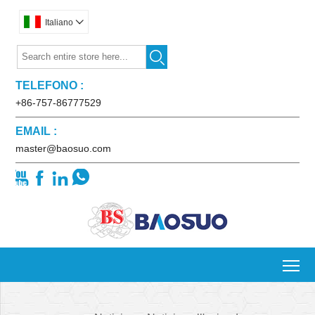
Italiano


TELEFONO :
+86-757-86777529
EMAIL :
master@baosuo.com




To