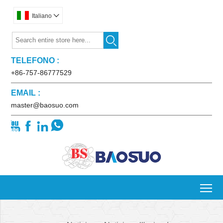
Italiano


TELEFONO :
+86-757-86777529
EMAIL :
master@baosuo.com




To