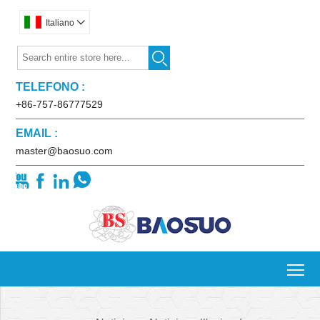
Italiano


TELEFONO :
+86-757-86777529
EMAIL :
master@baosuo.com




To