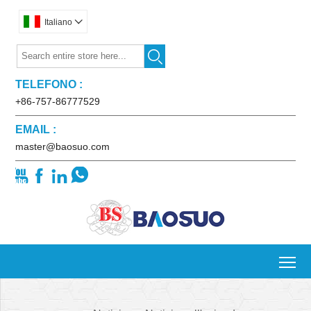
Italiano


TELEFONO :
+86-757-86777529
EMAIL :
master@baosuo.com




To