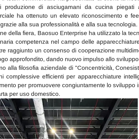
di produzione di asciugamani da cucina piegati 
iale ha ottenuto un elevato riconoscimento e feedba
razie alla sua professionalità e alla sua tecnologia.
ine della fiera, Baosuo Enterprise ha utilizzato la tecn
inaria competenza nel campo delle apparecchiature i
tre raggiunto un consenso di cooperazione multidimen
ogo approfondito, dando nuovo impulso allo sviluppo 
o alla filosofia aziendale di "Concentricità, Conesi
ni complessive efficienti per apparecchiature intel
mento per promuovere congiuntamente lo sviluppo inno
arta per uso domestico.