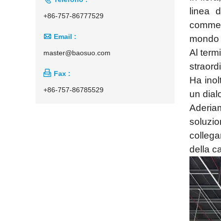
linea 
+86-757-86777529
commerc

Email :
mondo g
Al term
master@baosuo.com
straord

Fax :
Ha inol
+86-757-86785529
un dial
Aderiam
soluzio
collega
della c