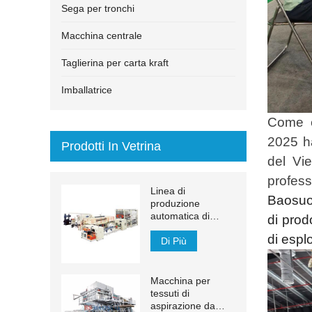
Sega per tronchi
Macchina centrale
Taglierina per carta kraft
Imballatrice
Come e
2025
ha
Prodotti In Vetrina
del Vie
profess
Linea di
Baosuo 
produzione
automatica di
di prod
asciugamani di
di espl
carta transfer
Di Più
MJN-PL
Macchina per
tessuti di
aspirazione da