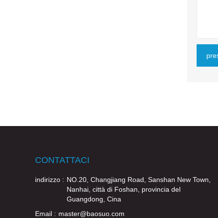
pre
CONTATTACI
indirizzo :
NO.20, Changjiang Road, Sanshan New Town,
Nanhai, città di Foshan, provincia del
Guangdong, Cina
Email :
master@baosuo.com