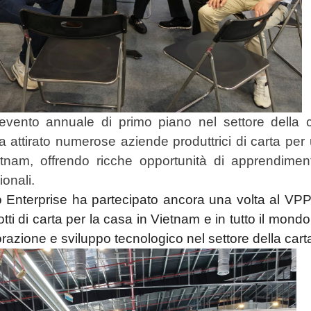
vento annuale di primo piano nel settore della c
 attirato numerose aziende produttrici di carta per
tnam, offrendo ricche opportunità di apprendiment
ionali.
Enterprise ha partecipato ancora una volta al VPPE
otti di carta per la casa in Vietnam e in tutto il m
orazione e sviluppo tecnologico nel settore della cart