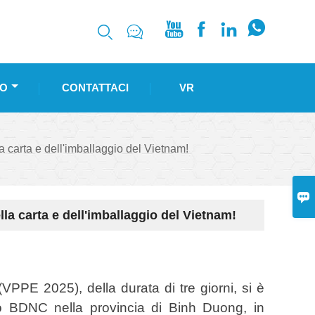






O
CONTATTACI
VR
 carta e dell'imballaggio del Vietnam!

la carta e dell'imballaggio del Vietnam!
PPE 2025), della durata di tre giorni, si è
 BDNC nella provincia di Binh Duong, in