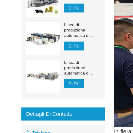
1200 m / min
Di Più
Linea di
produzione
automatica di
veline facciali YH-
FG
Di Più
Linea di
produzione
automatica di
fazzoletti per il viso
con trasferimento
Di Più
automatico da
1500 mm a 2200
mm
Dettagli Di Contatto
In fier

Telefono :