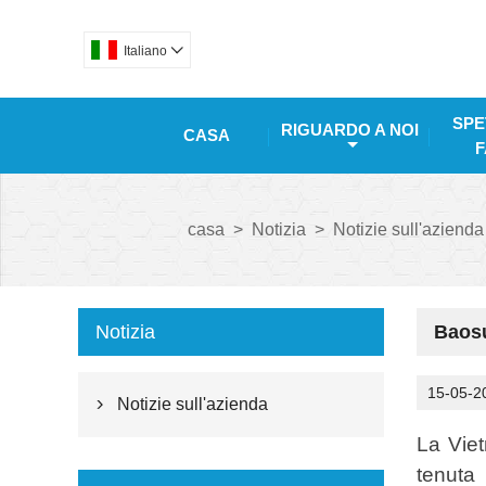
Italiano

SPE
RIGUARDO A NOI
CASA
F
casa
>
Notizia
>
Notizie sull'azienda
Notizia
Baosu
15-05-2
Notizie sull'azienda

La Viet
tenuta