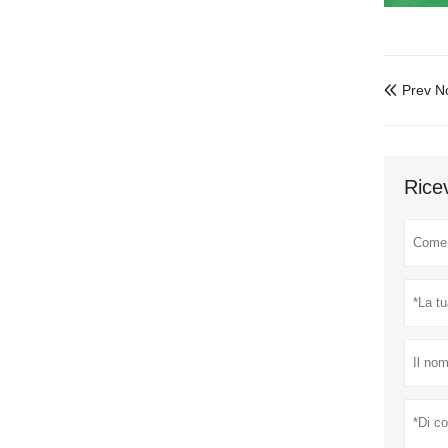
Prev No

Ricev