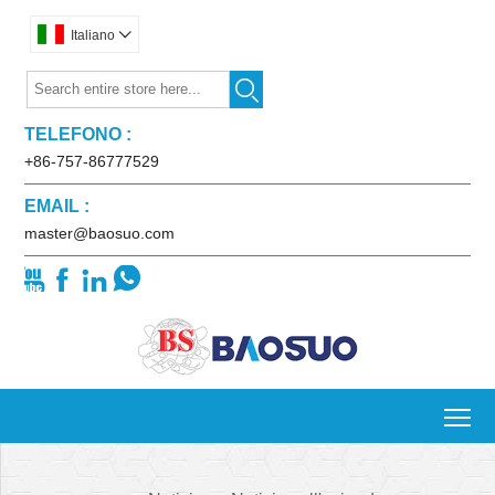
Italiano


TELEFONO :
+86-757-86777529
EMAIL :
master@baosuo.com




To