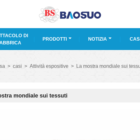
TTACOLO DI
PRODOTTI
NOTIZIA
CAS
ABBRICA
sa
>
casi
>
Attività espositive
>
La mostra mondiale sui tessu
stra mondiale sui tessuti