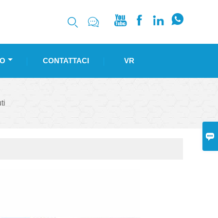






O
CONTATTACI
VR
ti
