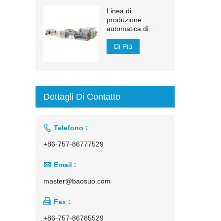
Linea di
produzione
automatica di
fazzoletti per il viso
con trasferimento
Di Più
automatico da
1500 mm a 2200
mm
Dettagli Di Contatto

Telefono :
+86-757-86777529

Email :
master@baosuo.com

Fax :
+86-757-86785529