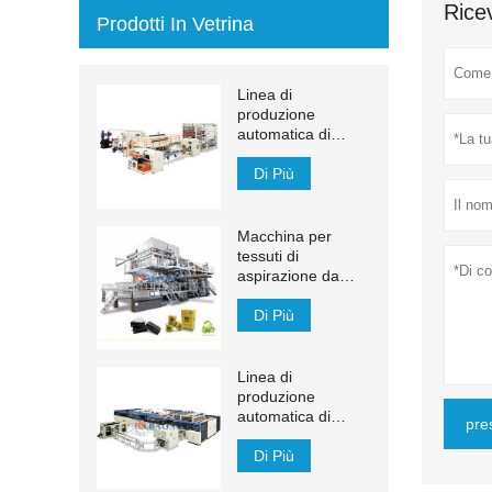
Ricev
Prodotti In Vetrina
Linea di
produzione
automatica di
asciugamani di
carta transfer
Di Più
MJN-PL
Macchina per
tessuti di
aspirazione da
1200 m / min
Di Più
Linea di
produzione
automatica di
pre
veline facciali YH-
FG
Di Più