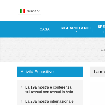
Italiano

SPE
RIGUARDO A NOI
CASA
F
ca
Attività Espositive
La mo
La 19a mostra e conferenza

sui tessuti non tessuti in Asia
La 28a mostra internazionale
