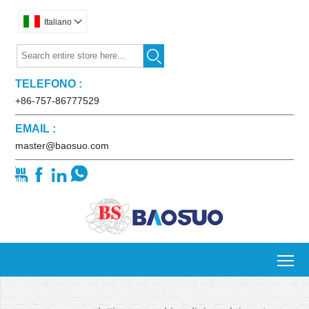
Italiano


TELEFONO :
+86-757-86777529
EMAIL :
master@baosuo.com




To