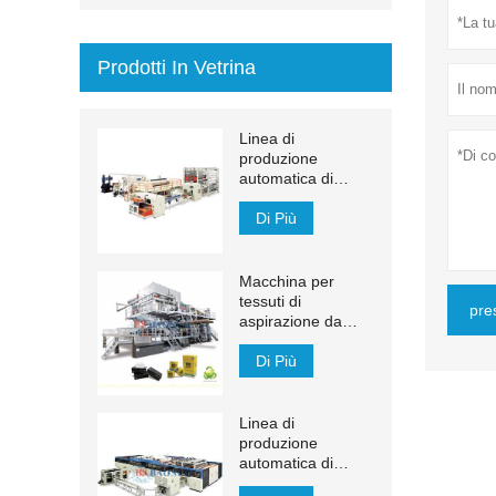
Prodotti In Vetrina
Linea di
produzione
automatica di
asciugamani di
carta transfer
Di Più
MJN-PL
Macchina per
tessuti di
pre
aspirazione da
1200 m / min
Di Più
Linea di
produzione
automatica di
veline facciali YH-