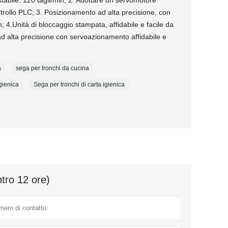
stabile: 120 tagli/min; 2. Adottare un servomotore
trollo PLC; 3. Posizionamento ad alta precisione, con
 4.Unità di bloccaggio stampata, affidabile e facile da
 ad alta precisione con servoazionamento affidabile e
a
sega per tronchi da cucina
igienica
Sega per tronchi di carta igienica
ntro 12 ore)