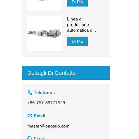
FG
Di Più
Linea di
produzione
automatica di
fazzoletti per il viso
con trasferimento
Di Più
automatico da
1500 mm a 2200
mm
Dettagli Di Contatto

Telefono :
+86-757-86777529

Email :
master@baosuo.com

Fax :