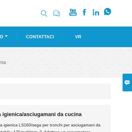






O
CONTATTACI
VR
ina

ta igienica/asciugamani da cucina
arta igienica LS160/sega per tronchi per asciugamani da