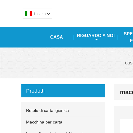
Italiano

SPE
RIGUARDO A NOI
CASA
F
cas
Prodotti
macc
Rotolo di carta igienica
Macchina per carta